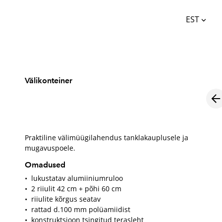
EST
lisati ostukorvi.
Vaata ostukorvi
EST
ENG
Välikonteiner
Praktiline välimüügilahendus tanklakauplusele ja
mugavuspoele.
Omadused
• lukustatav alumiiniumruloo
• 2 riiulit 42 cm + põhi 60 cm
• riiulite kõrgus seatav
• rattad d.100 mm polüamiidist
• konstruktsioon tsingitud terasleht