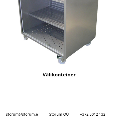
Välikonteiner
storum@storum.e
Storum OÜ
+372 5012 132