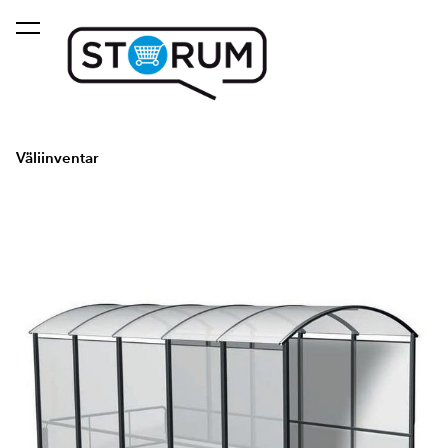
lisati ostukorvi.
Vaata ostukorvi
Väliinventar