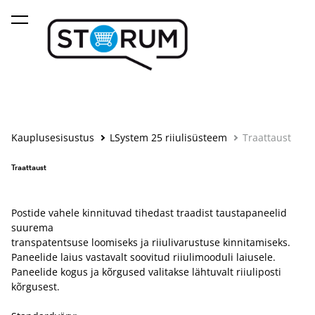
lisati ostukorvi.
Vaata ostukorvi
Kauplusesisustus
LSystem 25 riiulisüsteem
Traattaust
Traattaust
Postide vahele kinnituvad tihedast traadist taustapaneelid
suurema
transpatentsuse loomiseks ja riiulivarustuse kinnitamiseks.
Paneelide laius vastavalt soovitud riiulimooduli laiusele.
Paneelide kogus ja kõrgused valitakse lähtuvalt riiuliposti
kõrgusest.