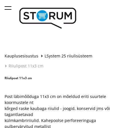
lisati ostukorvi.
Vaata ostukorvi
Kauplusesisustus
LSystem 25 riiulisüsteem
Riiulipost 11x3 cm
Riiulipost 11x3 cm
Post läbimõõduga 11x3 cm on mõeldud eriti suurtele
koormustele nt
kõrged raske kaubaga riiulid - joogid, konservid jms või
tagantlaetavad
külmkambririiulid. Kahepoolse perforeeringuga
pulbervärvitud metallist