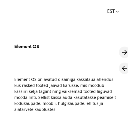
EST
lisati ostukorvi.
Vaata ostukorvi
EST
ENG
Element OS
Element OS on avatud disainiga kassalaualahendus,
kus rasked tooted jäävad kärusse, mis möödub
kassiiri selja tagant ning väiksemad tooted liiguvad
mööda linti. Sellist kassalauda kasutatakse peamiselt
kodukaupade, mööbli, hulgikaupade, ehitus ja
aiatarvete kauplustes.