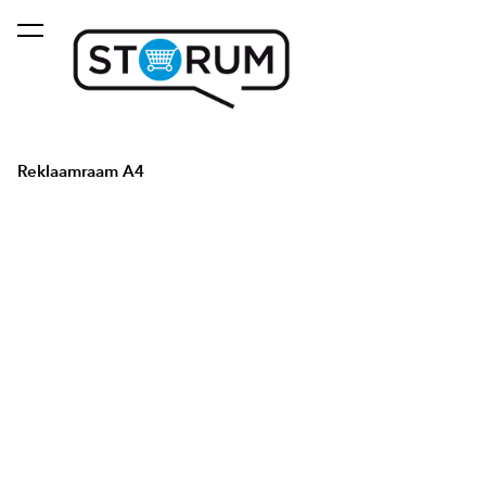
lisati ostukorvi.
Vaata ostukorvi
Reklaamraam A4