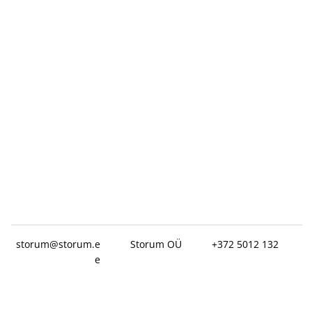
storum@storum.e
Storum OÜ
+372 5012 132
e