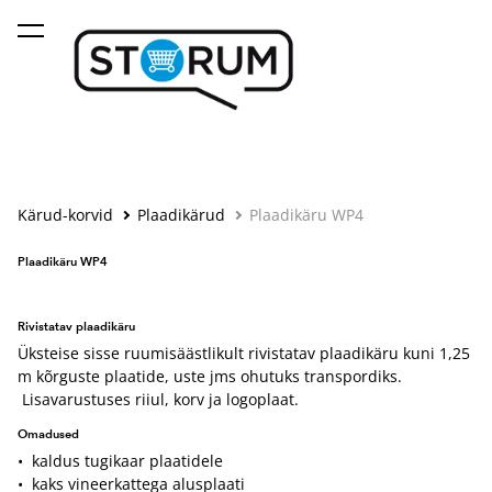
lisati ostukorvi.
Vaata ostukorvi
Kärud-korvid
Plaadikärud
Plaadikäru WP4
Plaadikäru WP4
Rivistatav plaadikäru
Üksteise sisse ruumisäästlikult rivistatav plaadikäru kuni 1,25
m kõrguste plaatide, uste jms ohutuks transpordiks.
Lisavarustuses riiul, korv ja logoplaat.
Omadused
• kaldus tugikaar plaatidele
• kaks vineerkattega alusplaati