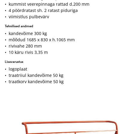
• kummist veerepinnaga rattad d.200 mm
• 4 pöördratast sh. 2 ratast piduriga
• viimistlus pulbevärv
Tehnilised andmed
• kandevõime 300 kg
• mõõdud 1685 x 830 x h.1065 mm
• rivivahe 280 mm
• 10 käru rivis 3,35 m
Lisavarustus
• logoplaat
• traatriiul kandevõime 50 kg
• traatkorv kandevõime 50 kg