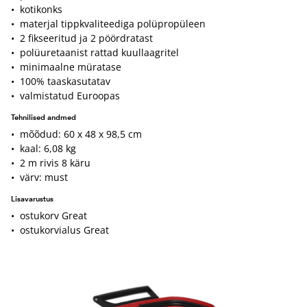
• kotikonks
• materjal tippkvaliteediga polüpropüleen
• 2 fikseeritud ja 2 pöördratast
• polüuretaanist rattad kuullaagritel
• minimaalne müratase
• 100% taaskasutatav
• valmistatud Euroopas
Tehnilised andmed
• mõõdud: 60 x 48 x 98,5 cm
• kaal: 6,08 kg
• 2 m rivis 8 käru
• värv: must
Lisavarustus
• ostukorv Great
• ostukorvialus Great