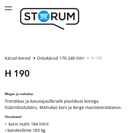
lisati ostukorvi.
Vaata ostukorvi
Kärud-korvid
Ostukärud 170-240 liitri
H 190
H 190
Mugav ja mahukas
Trendikas ja kasutajasõbralik plastikust korviga
hübriidostukäru. Mahukas korv ja kerge manööverdatavus.
Omadused
• korvi maht 184 liitrit
• kandevõime 183 kg