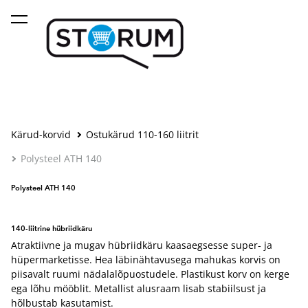
lisati ostukorvi.
Vaata ostukorvi
Kärud-korvid
Ostukärud 110-160 liitrit
Polysteel ATH 140
Polysteel ATH 140
140-liitrine hübriidkäru
Atraktiivne ja mugav hübriidkäru kaasaegsesse super- ja
hüpermarketisse. Hea läbinähtavusega mahukas korvis on
piisavalt ruumi nädalalõpuostudele. Plastikust korv on kerge
ega lõhu mööblit. Metallist alusraam lisab stabiilsust ja
hõlbustab kasutamist.