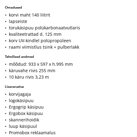
Omadused
• korvi maht 140 liitrit
• lapseiste
• torukäsipuu polükarbonaatvutlaris
• kvaliteetrattad d. 125 mm
• korv UV-kindlel polüpropüleen
• raami viimistlus tsink + pulberlakk
Tehnilised andmed
• mõõdud: 933 x 597 x h.995 mm
• käruvahe rivis 255 mm
• 10 käru rivis 3,23 m
Lisavarustus
• korvijagaja
• logokäsipuu
• Ergogrip käsipuu
• Ergobox käsipuu
• skannerihoidik
• luup käsipuul
• Promobox reklaamalus