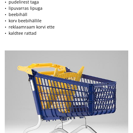
• pudelirest taga
• lipuvarras lipuga
• beebihäll
• korv beebihällile
• reklaamraam korvi ette
• kaldtee rattad