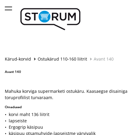
lisati ostukorvi.
Vaata ostukorvi
Kärud-korvid
Ostukärud 110-160 liitrit
Avant 140
Avant 140
Mahuka korviga supermarketi ostukäru. Kaasaegse disainiga
toruprofiilist turvaraam.
Omadused
• korvi maht 136 liitrit
• lapseiste
• Ergogrip käsipuu
• käsipuu otsamuhvide-lapseistme värvivalik