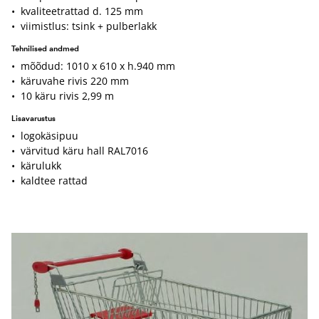
• kvaliteetrattad d. 125 mm
• viimistlus: tsink + pulberlakk
Tehnilised andmed
• mõõdud: 1010 x 610 x h.940 mm
• käruvahe rivis 220 mm
• 10 käru rivis 2,99 m
Lisavarustus
• logokäsipuu
• värvitud käru hall RAL7016
• kärulukk
• kaldtee rattad