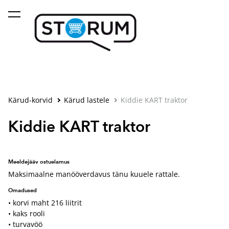
lisati ostukorvi.
Vaata ostukorvi
Kärud-korvid
Kärud lastele
Kiddie KART traktor
Kiddie KART traktor
Meeldejääv ostuelamus
Maksimaalne manööverdavus tänu kuuele rattale.
Omadused
• korvi maht 216 liitrit
• kaks rooli
• turvavöö